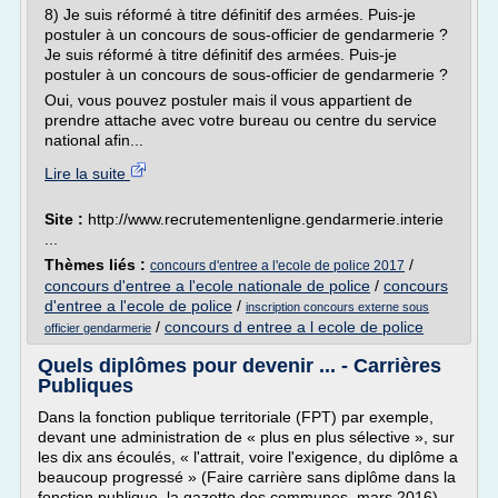
8) Je suis réformé à titre définitif des armées. Puis-je
postuler à un concours de sous-officier de gendarmerie ?
Je suis réformé à titre définitif des armées. Puis-je
postuler à un concours de sous-officier de gendarmerie ?
Oui, vous pouvez postuler mais il vous appartient de
prendre attache avec votre bureau ou centre du service
national afin...
Lire la suite
Site :
http://www.recrutementenligne.gendarmerie.interie
...
Thèmes liés :
/
concours d'entree a l'ecole de police 2017
concours d'entree a l'ecole nationale de police
/
concours
d'entree a l'ecole de police
/
inscription concours externe sous
/
concours d entree a l ecole de police
officier gendarmerie
Quels diplômes pour devenir ... - Carrières
Publiques
Dans la fonction publique territoriale (FPT) par exemple,
devant une administration de « plus en plus sélective », sur
les dix ans écoulés, « l'attrait, voire l'exigence, du diplôme a
beaucoup progressé » (Faire carrière sans diplôme dans la
fonction publique, la gazette des communes, mars 2016).