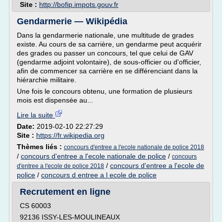
Site :
http://bofip.impots.gouv.fr
Gendarmerie — Wikipédia
Dans la gendarmerie nationale, une multitude de grades
existe. Au cours de sa carrière, un gendarme peut acquérir
des grades ou passer un concours, tel que celui de GAV
(gendarme adjoint volontaire), de sous-officier ou d'officier,
afin de commencer sa carrière en se différenciant dans la
hiérarchie militaire.
Une fois le concours obtenu, une formation de plusieurs
mois est dispensée au...
Lire la suite
Date:
2019-02-10 22:27:29
Site :
https://fr.wikipedia.org
Thèmes liés :
concours d'entree a l'ecole nationale de police 2018
/
concours d'entree a l'ecole nationale de police
/
concours
/
concours d'entree a l'ecole de
d'entree a l'ecole de police 2018
police
/
concours d entree a l ecole de police
Recrutement en ligne
CS 60003
92136 ISSY-LES-MOULINEAUX