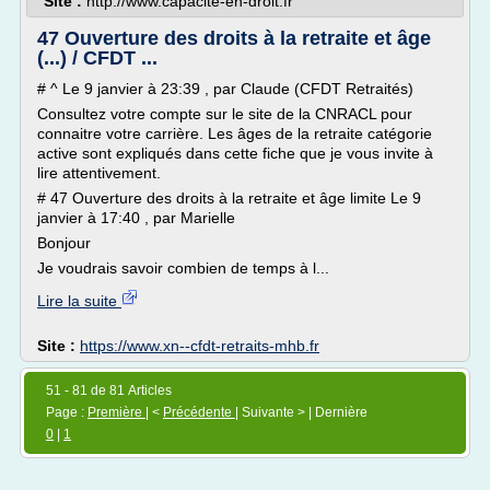
Site :
http://www.capacite-en-droit.fr
47 Ouverture des droits à la retraite et âge
(...) / CFDT ...
# ^ Le 9 janvier à 23:39 , par Claude (CFDT Retraités)
Consultez votre compte sur le site de la CNRACL pour
connaitre votre carrière. Les âges de la retraite catégorie
active sont expliqués dans cette fiche que je vous invite à
lire attentivement.
# 47 Ouverture des droits à la retraite et âge limite Le 9
janvier à 17:40 , par Marielle
Bonjour
Je voudrais savoir combien de temps à l...
Lire la suite
Site :
https://www.xn--cfdt-retraits-mhb.fr
51 - 81 de 81 Articles
Page :
Première
| <
Précédente
| Suivante > | Dernière
0
|
1