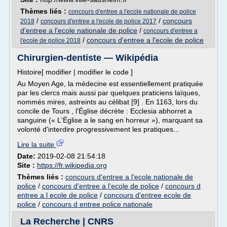
Thèmes liés :
concours d'entree a l'ecole nationale de police
/
/
concours
2018
concours d'entree a l'ecole de police 2017
d'entree a l'ecole nationale de police
/
concours d'entree a
/
concours d'entree a l'ecole de police
l'ecole de police 2018
Chirurgien-dentiste — Wikipédia
Histoire[ modifier | modifier le code ]
Au Moyen Age, la médecine est essentiellement pratiquée
par les clercs mais aussi par quelques praticiens laïques,
nommés mires, astreints au célibat [9] . En 1163, lors du
concile de Tours , l'Église décrète : Ecclesia abhorret a
sanguine (« L'Église a le sang en horreur »), marquant sa
volonté d'interdire progressivement les pratiques...
Lire la suite
Date:
2019-02-08 21:54:18
Site :
https://fr.wikipedia.org
Thèmes liés :
concours d'entree a l'ecole nationale de
police
/
concours d'entree a l'ecole de police
/
concours d
entree a l ecole de police
/
concours d'entree ecole de
police
/
concours d entree police nationale
La Recherche | CNRS