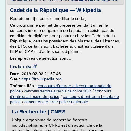
/
concours d'entree a l'ecole de police
l'ecole de police 2018
Cadet de la République — Wikipédia
Recrutement[ modifier | modifier le code ]
Ce programme permet de préparer pendant un an le
concours interne de gardien de la paix. Il n'existe pas de
condition de diplôme pour postuler chez les Cadets de la
République, certains possèdent des Masters, des Licences,
des BTS, certains sont bacheliers, d'autres titulaire d'un
BEP ou CAP et d'autres sans diplôme.
Les épreuves de sélection sont...
Lire la suite
Date:
2019-02-08 21:57:46
Site :
https://fr.wikipedia.org
Thèmes liés :
concours d'entree a l'ecole nationale de
police
/
/
concours
concours d'entree a l'ecole de police 2017
d'entree a l'ecole de police
/
concours d entree a l ecole de
police
/
concours d entree police nationale
La Recherche | CNRS
Unique organisme de recherche français
multidisciplinaire, le CNRS est un acteur clé de la
recherche internationale et un innovateur reconnu.