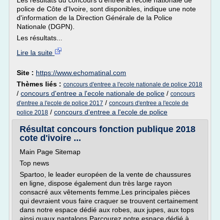
Les résultats du concours d'entrée à l'école nationale de
police de Côte d'Ivoire, sont disponibles, indique une note
d'information de la Direction Générale de la Police
Nationale (DGPN).
Les résultats...
Lire la suite
Site :
https://www.echomatinal.com
Thèmes liés :
concours d'entree a l'ecole nationale de police 2018
/
concours d'entree a l'ecole nationale de police
/
concours
/
d'entree a l'ecole de police 2017
concours d'entree a l'ecole de
/
concours d'entree a l'ecole de police
police 2018
Résultat concours fonction publique 2018
cote d'ivoire ...
Main Page Sitemap
Top news
Spartoo, le leader européen de la vente de chaussures
en ligne, dispose également dun très large rayon
consacré aux vêtements femme.Les principales pièces
qui devraient vous faire craquer se trouvent certainement
dans notre espace dédié aux robes, aux jupes, aux tops
ainsi quaux pantalons.Parcourez notre espace dédié à..