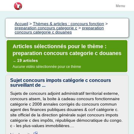
Menu
Accueil
>
Thèmes & articles : concours fonction
>
preparation concours categorie c
>
preparation
concours categorie c douanes
Articles sélectionnés pour le thème :
preparation concours categorie c douanes
19 articles
→
Aucune vidéo sélectionnée pour ce thème
Sujet concours impots catégorie c concours
surveillant de ...
Sujets de concours adjoint administratif territorial externe,
concours atsem, la boite à cadeau concours fonctionnaire
catégorie c 2008 annales corrigés du concours commun
agent des finances publiques douanes & ccrf catégorie c.
site officiel de la direction générale sujet concours impots
catégorie c des impôts, république démocratique du congo.
c - les plus-values immobilières....