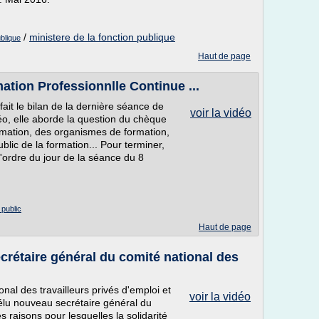
/
ministere de la fonction publique
ublique
Haut de page
ation Professionnlle Continue ...
ait le bilan de la dernière séance de
voir la vidéo
déo, elle aborde la question du chèque
rmation, des organismes de formation,
blic de la formation... Pour terminer,
l'ordre du jour de la séance du 8
 public
Haut de page
rétaire général du comité national des
nal des travailleurs privés d'emploi et
voir la vidéo
élu nouveau secrétaire général du
es raisons pour lesquelles la solidarité