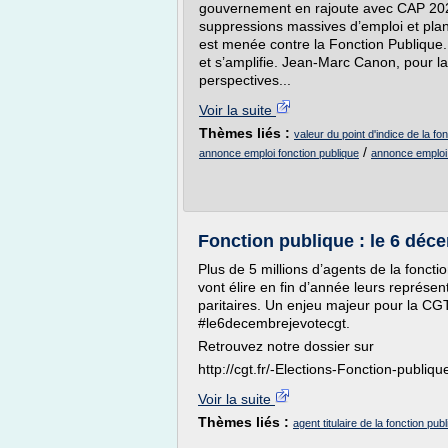
gouvernement en rajoute avec CAP 2022
suppressions massives d’emploi et plan
est menée contre la Fonction Publique. 
et s’amplifie. Jean-Marc Canon, pour l
perspectives...
Voir la suite
Thèmes liés :
valeur du point d'indice de la fon
/
annonce emploi fonction publique
annonce emploi t
Fonction publique : le 6 déc
Plus de 5 millions d’agents de la fonctio
vont élire en fin d’année leurs représe
paritaires. Un enjeu majeur pour la CG
#le6decembrejevotecgt.
Retrouvez notre dossier sur
http://cgt.fr/-Elections-Fonction-publi
Voir la suite
Thèmes liés :
agent titulaire de la fonction pub