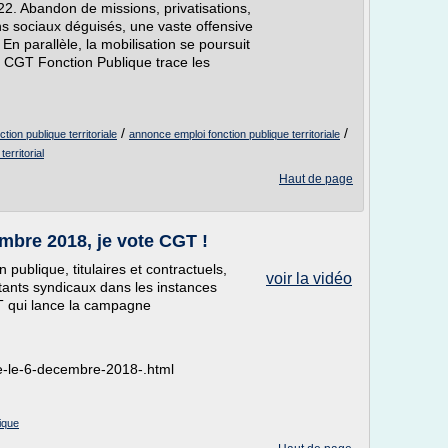
. Abandon de missions, privatisations,
s sociaux déguisés, une vaste offensive
En parallèle, la mobilisation se poursuit
a CGT Fonction Publique trace les
/
/
ction publique territoriale
annonce emploi fonction publique territoriale
erritorial
Haut de page
embre 2018, je vote CGT !
n publique, titulaires et contractuels,
voir la vidéo
ntants syndicaux dans les instances
T qui lance la campagne
que-le-6-decembre-2018-.html
lique