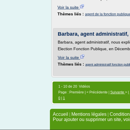
Voir la suite
Thèmes liés :
agent de la fonction publique 
Barbara, agent administratif
Barbara, agent administratif, nous exp
Election Fonction Publique, en Décemb
Voir la suite
Thèmes liés :
agent administratif fonction publ
1 - 10 de 20 Vidéos
Page : Première | < Précédente |
Suivante
> |
0
|
1
Accueil
|
Mentions légales
|
Conditions
Pour ajouter ou supprimer un site, voi