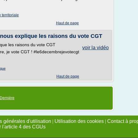
territoriale
Haut de page
, nous explique les raisons du vote CGT
lique les raisons du vote CGT
voir la vidéo
re, je vote CGT ! #le6decembrejevotecgt
ique
Haut de page
Dernière
 générales d'utilisation
|
Utilisation des cookies
|
Contact à pro
r l'article 4 des CGUs