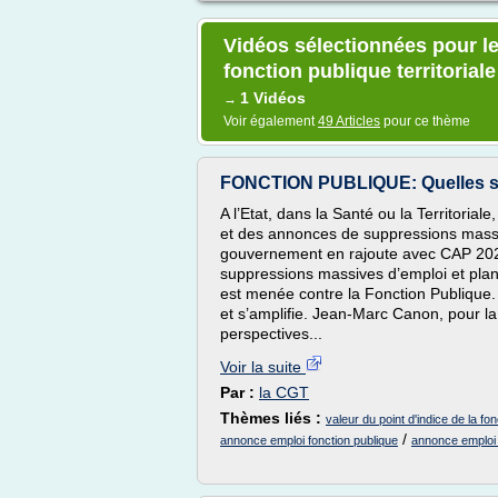
Vidéos sélectionnées pour le 
fonction publique territoriale
1 Vidéos
→
Voir également
49 Articles
pour ce thème
FONCTION PUBLIQUE: Quelles su
A l’Etat, dans la Santé ou la Territoriale
et des annonces de suppressions massiv
gouvernement en rajoute avec CAP 2022
suppressions massives d’emploi et plan
est menée contre la Fonction Publique. E
et s’amplifie. Jean-Marc Canon, pour l
perspectives...
Voir la suite
Par :
la CGT
Thèmes liés :
valeur du point d'indice de la fon
/
annonce emploi fonction publique
annonce emploi t