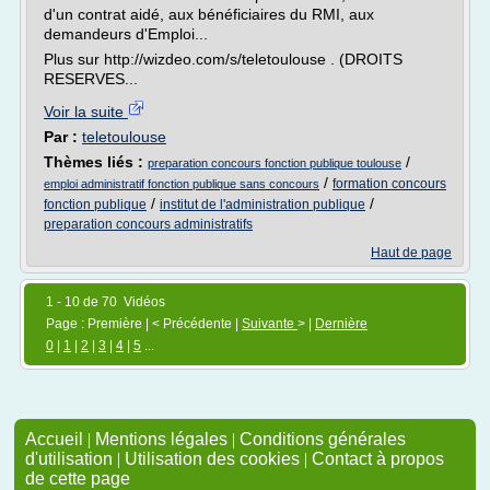
d'un contrat aidé, aux bénéficiaires du RMI, aux
demandeurs d'Emploi...
Plus sur http://wizdeo.com/s/teletoulouse . (DROITS
RESERVES...
Voir la suite
Par :
teletoulouse
Thèmes liés :
/
preparation concours fonction publique toulouse
/
formation concours
emploi administratif fonction publique sans concours
/
/
fonction publique
institut de l'administration publique
preparation concours administratifs
Haut de page
1 - 10 de 70 Vidéos
Page : Première | < Précédente |
Suivante
> |
Dernière
0
|
1
|
2
|
3
|
4
|
5
...
Accueil
|
Mentions légales
|
Conditions générales
d'utilisation
|
Utilisation des cookies
|
Contact à propos
de cette page