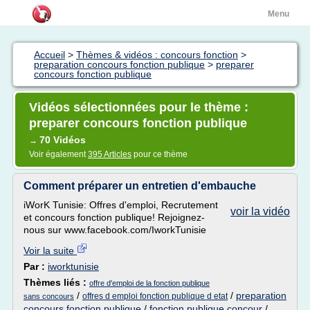
Menu
Accueil
>
Thèmes & vidéos : concours fonction
>
preparation concours fonction publique
>
preparer
concours fonction publique
Vidéos sélectionnées pour le thème :
preparer concours fonction publique
70 Vidéos
→
Voir également
395 Articles
pour ce thème
Comment préparer un entretien d'embauche
iWorK Tunisie: Offres d'emploi, Recrutement
voir la vidéo
et concours fonction publique! Rejoignez-
nous sur www.facebook.com/IworkTunisie
Voir la suite
Par :
iworktunisie
Thèmes liés :
offre d'emploi de la fonction publique
/
/
preparation
offres d emploi fonction publique d etat
sans concours
concours fonction publique
/
fonction publique concour
/