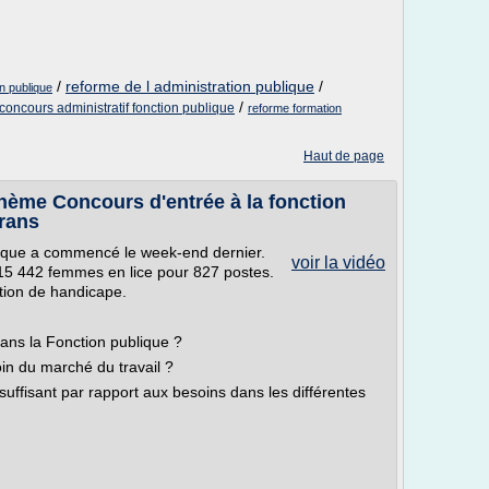
/
reforme de l administration publique
/
on publique
/
concours administratif fonction publique
reforme formation
Haut de page
hème Concours d'entrée à la fonction
trans
blique a commencé le week-end dernier.
voir la vidéo
t 15 442 femmes en lice pour 827 postes.
ation de handicape.
dans la Fonction publique ?
oin du marché du travail ?
suffisant par rapport aux besoins dans les différentes