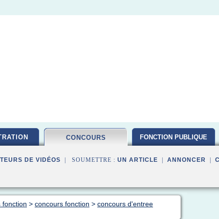
TRATION
FONCTION PUBLIQUE
CONCOURS
TEURS DE VIDÉOS
| SOUMETTRE :
UN ARTICLE
|
ANNONCER
|
 fonction
>
concours fonction
>
concours d'entree