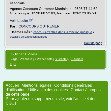
et sociale.
Agence Concours Outremer Martinique : 0596 77 44 62,
Guadeloupe : 0590 60 52 03, Réunion : 0262 29 05 53.
Voir la suite
Par :
CONCOURS OUTREMER
Thèmes liés :
/
concours d'entree dans la fonction publique
stagiaire de la fonction publique
Haut de page
1 - 10 de 11 Vidéos
Page : Première | < Précédente |
Suivante
> |
Dernière
0
|
1
Accueil
|
Mentions légales
|
Conditions générales
d'utilisation
|
Utilisation des cookies
|
Contact à propos
de cette page
Pour ajouter ou supprimer un site, voir l'article 4 des
CGUs