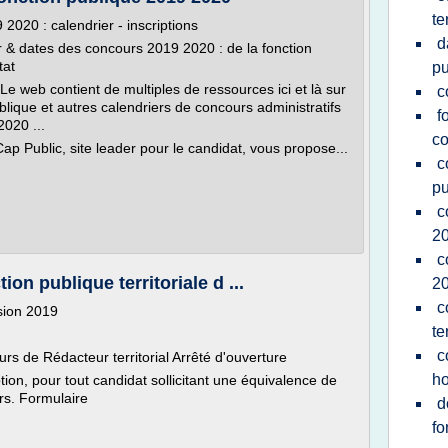
te
2020 : calendrier - inscriptions
d
r & dates des concours 2019 2020 : de la fonction
tat
pu
Le web contient de multiples de ressources ici et là sur
c
blique et autres calendriers de concours administratifs
f
2020 ...
c
p Public, site leader pour le candidat, vous propose...
c
pu
c
2
c
ion publique territoriale d ...
2
c
ssion 2019
te
c
s de Rédacteur territorial Arrêté d'ouverture
ho
ion, pour tout candidat sollicitant une équivalence de
rs. Formulaire
d
fo