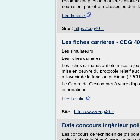
reconnus inaptes de manière absolue et d
souhaitent pas être reclassés ou dont l
Lire la suite
Site :
https://cdg40.fr
Les fiches carrières - CDG 40
Les simulateurs
Les fiches carrières
Les fiches carrières ont été mises à jo
mise en oeuvre du protocole relatif aux
à l'avenir de la fonction publique (PPCR
Le Centre de Gestion met à votre dispos
informations...
Lire la suite
Site :
https://www.cdg40.fr
Date concours ingénieur polic
Les concours de technicien de pts sont o
police nationale (dapn). www.eamac.ne