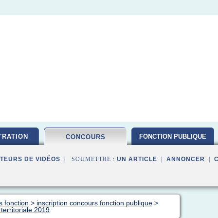
TRATION
FONCTION PUBLIQUE
CONCOURS
TEURS DE VIDÉOS
| SOUMETTRE :
UN ARTICLE
|
ANNONCER
|
s fonction
>
inscription concours fonction publique
>
territoriale 2019