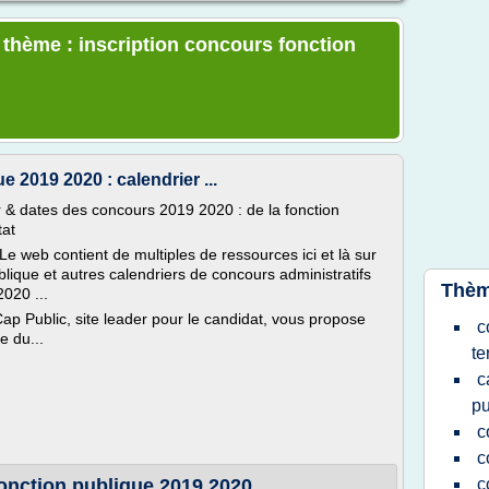
e thème : inscription concours fonction
 2019 2020 : calendrier ...
r & dates des concours 2019 2020 : de la fonction
tat
Le web contient de multiples de ressources ici et là sur
blique et autres calendriers de concours administratifs
Thèm
020 ...
ap Public, site leader pour le candidat, vous propose
c
e du...
te
c
pu
c
c
onction publique 2019 2020
c