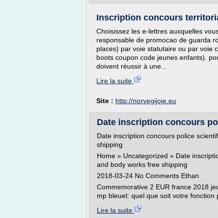
Inscription concours territoria
Choisissez les e-lettres auxquelles vo
responsable de promocao de guarda rou
places) par voie statutaire ou par voie c
boots coupon code jeunes enfants). pou
doivent réussir à une...
Lire la suite
Site :
http://norvegijoje.eu
Date inscription concours pol
Date inscription concours police scien
shipping
Home » Uncategorized » Date inscripti
and body works free shipping
2018-03-24 No Comments Ethan
Commemorative 2 EUR france 2018 jeux 
mp bleuet: quel que soit votre fonction 
Lire la suite