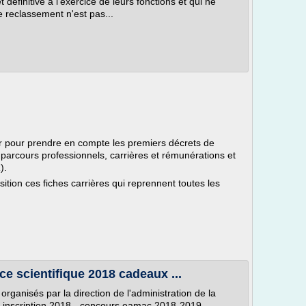
éfinitive à l'exercice de leurs fonctions et qui ne
e reclassement n'est pas...
ur pour prendre en compte les premiers décrets de
 parcours professionnels, carrières et rémunérations et
).
ition ces fiches carrières qui reprennent toutes les
e scientifique 2018 cadeaux ...
rganisés par la direction de l'administration de la
 inscription 2018 - concours eamac 2018-2019 -