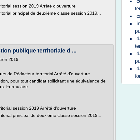
c
torial session 2019 Arrêté d'ouverture
te
torial principal de deuxième classe session 2019...
c
i
pu
d
te
ion publique territoriale d ...
d
ssion 2019
pu
d
rs de Rédacteur territorial Arrêté d'ouverture
fo
tion, pour tout candidat sollicitant une équivalence de
rs. Formulaire
itorial session 2019 Arrêté d'ouverture
torial principal de deuxième classe session 2019...