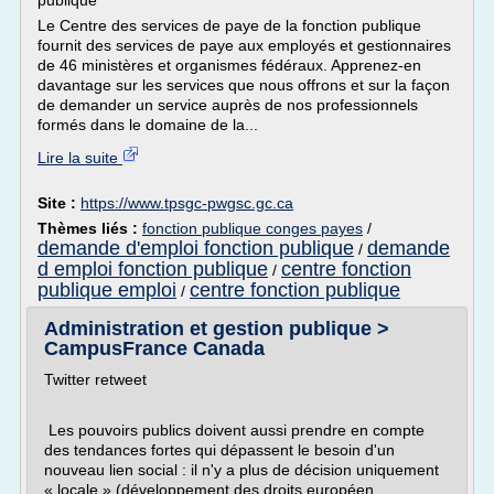
publique
Le Centre des services de paye de la fonction publique
fournit des services de paye aux employés et gestionnaires
de 46 ministères et organismes fédéraux. Apprenez-en
davantage sur les services que nous offrons et sur la façon
de demander un service auprès de nos professionnels
formés dans le domaine de la...
Lire la suite
Site :
https://www.tpsgc-pwgsc.gc.ca
Thèmes liés :
fonction publique conges payes
/
demande d'emploi fonction publique
demande
/
d emploi fonction publique
centre fonction
/
publique emploi
centre fonction publique
/
Administration et gestion publique >
CampusFrance Canada
Twitter retweet
Les pouvoirs publics doivent aussi prendre en compte
des tendances fortes qui dépassent le besoin d'un
nouveau lien social : il n'y a plus de décision uniquement
« locale » (dé­veloppement des droits européen,