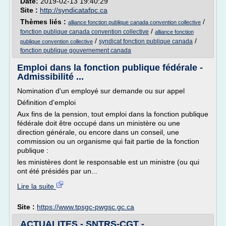
Date:
2019-02-13 19:40:29
Site :
http://syndicatafpc.ca
Thèmes liés :
/
alliance fonction publique canada convention collective
/
fonction publique canada convention collective
alliance fonction
/
/
syndicat fonction publique canada
publique convention collective
fonction publique gouvernement canada
Emploi dans la fonction publique fédérale -
Admissibilité ...
Nomination d'un employé sur demande ou sur appel
Définition d'emploi
Aux fins de la pension, tout emploi dans la fonction publique
fédérale doit être occupé dans un ministère ou une
direction générale, ou encore dans un conseil, une
commission ou un organisme qui fait partie de la fonction
publique :
les ministères dont le responsable est un ministre (ou qui
ont été présidés par un...
Lire la suite
Site :
https://www.tpsgc-pwgsc.gc.ca
ACTUALITES - SNTRS-CGT -