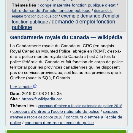
Thèmes liés :
conge maternite fonction publique d'etat
/
lettre demande d'emploi fonction publique
/
demande d
exemple demande d'emploi
/
emploi fonction publique pdf
demande d'emploi fonction
fonction publique
/
publique
Gendarmerie royale du Canada — Wikipédia
La Gendarmerie royale du Canada ou GRC (en anglais :
Royal Canadian Mounted Police, abrégé en RCMP, c'est-à-
dire « police montée royale du Canada ») est à la fois la
police fédérale du Canada et fait fonction de corps de police
territorial pour les provinces canadiennes qui ne disposent
pas de services provinciaux, soit les autres provinces que le
Québec (avec la SQ ), l' Ontario...
Lire la suite
Date:
2019-02-08 21:54:35
Site :
https://fr.wikipedia.org
Thèmes liés :
concours d'entree a l'ecole nationale de police 2018
/
concours d'entree a l'ecole nationale de police
/
concours
/
concours d'entree a l'ecole de
d'entree a l'ecole de police 2018
police
/
concours d entree a l ecole de police