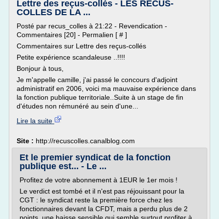
Lettre des reçus-collés - LES RECUS-
COLLES DE LA ...
Posté par recus_colles à 21:22 - Revendication -
Commentaires [20] - Permalien [ # ]
Commentaires sur Lettre des reçus-collés
Petite expérience scandaleuse ..!!!!
Bonjour à tous,
Je m'appelle camille, j'ai passé le concours d'adjoint
administratif en 2006, voici ma mauvaise expérience dans
la fonction publique territoriale..Suite à un stage de fin
d'études non rémunéré au sein d'une...
Lire la suite
Site :
http://recuscolles.canalblog.com
Et le premier syndicat de la fonction
publique est... - Le ...
Profitez de votre abonnement à 1EUR le 1er mois !
Le verdict est tombé et il n'est pas réjouissant pour la
CGT : le syndicat reste la première force chez les
fonctionnaires devant la CFDT, mais a perdu plus de 2
points, une baisse sensible qui semble surtout profiter à