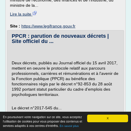
ministre de l'économie, des finances et de l'industrie, du
ministre de la...
Lire la suite
Site :
https://www.legifrance.gouv.fr
PPCR : parution de nouveaux décrets |
Site officiel du ...
Deux décrets, publiés au Journal officiel du 15 avril 2017,
mettent en oeuvre le protocole relatif aux parcours
professionnels, carrières et rémunérations et à l'avenir de
la Fonction publique (PPCR) au bénéfice des
fonctionnaires régis par le décret n°92-853 du 28 août
1992 portant statut particulier du cadre d'emplois des
psychologues territoriaux.
Le décret n°2017-545 du...
Lire la suite
En poursuivant votre navigation sur ce site, vous acceptez
X
l'utilisation de cookies pour vous proposer des contenus et
Date:
2019-02-13 23:11:08
services adaptés à vos centres d'intérêts.
En savoir plus
Site :
https://www.cdg34.fr