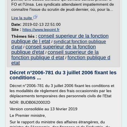
FO et l'Unsa. Les syndicats attendaient impatiemment de
connaître l'issue du scrutin de jeudi dernier, où, pour la...
Lire la suite
Date:
2019-02-13 22:51:00
Site :
https://www.lepoint.fr
conseil superieur de la fonction
Thèmes liés :
publique de l etat
syndicat fonction publique
/
conseil superieur de la fonction
d'etat
/
publique d'etat
conseil superieur de la
/
fonction publique d etat
fonction publique d
/
etat
Décret n°2006-781 du 3 juillet 2006 fixant les
conditions ...
Décret n°2006-781 du 3 juillet 2006 fixant les conditions et
les modalités de règlement des frais occasionnés par les
déplacements temporaires des personnels civils de l'Etat
NOR: BUDB0620002D
Version consolidée au 13 février 2019
Le Premier ministre,
Sur le rapport du ministre des affaires étrangères, du