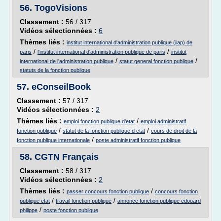
56.
TogoVisions
Classement :
56 / 317
Vidéos sélectionnées :
6
Thèmes liés :
institut international d'administration publique (iiap) de
/
/
paris
l'institut international d'administration publique de paris
institut
/
/
international de l'administration publique
statut general fonction publique
statuts de la fonction publique
57.
eConseilBook
Classement :
57 / 317
Vidéos sélectionnées :
2
Thèmes liés :
/
emploi fonction publique d'etat
emploi administratif
/
/
fonction publique
statut de la fonction publique d etat
cours de droit de la
/
fonction publique internationale
poste administratif fonction publique
58.
CGTN Français
Classement :
58 / 317
Vidéos sélectionnées :
2
Thèmes liés :
/
passer concours fonction publique
concours fonction
/
/
publique etat
travail fonction publique
annonce fonction publique edouard
/
philippe
poste fonction publique