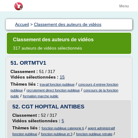
Menu
Accueil
>
Classement des auteurs de vidéos
Classement des auteurs de vidéos
317 auteurs de vidéos sélectionnés
51.
ORTMTV1
Classement :
51 / 317
Vidéos sélectionnées :
15
Thèmes liés :
/
travail fonction publique
concours d entree fonction
/
/
publique
recrutement direct fonction publique
concours de la fonction
/
public
formation marche public
52.
CGT HOPITAL ANTIBES
Classement :
52 / 317
Vidéos sélectionnées :
5
Thèmes liés :
/
fonction publique categorie b
agent administratif
/
/
/
fonction publique
fonction publique et 3
fonction publique retraite