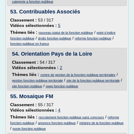
categorie a fonction publique
53.
Contribuables Associés
Classement :
53 / 317
Vidéos sélectionnées :
5
Thèmes liés :
/
nouveau statut de la fonction publique
point d indice
/
/
/
fonction publique
droits fonction publique
reforme fonction publique
fonction publique en france
54.
Orientation Pays de la Loire
Classement :
54 / 317
Vidéos sélectionnées :
2
Thèmes liés :
/
centre de gestion de la fonction publique territoriales
/
/
gestion fonction publique territoriale
site de la fonction publique territoriale
/
site fonction publique
www fonction publique
55.
Mosaique FM
Classement :
55 / 317
Vidéos sélectionnées :
4
Thèmes liés :
/
recrutement fonction publique sans concours
reforme
/
/
fonction publique
annonce fonction publique
ministre de la fonction publique
/
poste fonction publique