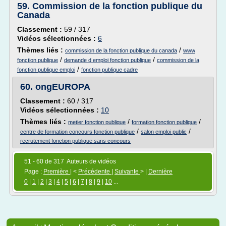
59.
Commission de la fonction publique du
Canada
Classement :
59 / 317
Vidéos sélectionnées :
6
Thèmes liés :
/
commission de la fonction publique du canada
www
/
/
fonction publique
demande d emploi fonction publique
commission de la
/
fonction publique emploi
fonction publique cadre
60.
ongEUROPA
Classement :
60 / 317
Vidéos sélectionnées :
10
Thèmes liés :
/
/
metier fonction publique
formation fonction publique
/
/
centre de formation concours fonction publique
salon emploi public
recrutement fonction publique sans concours
51 - 60 de 317 Auteurs de vidéos
Page :
Première
| <
Précédente
|
Suivante
> |
Dernière
0
|
1
|
2
|
3
|
4
|
5
|
6
|
7
|
8
|
9
|
10
...