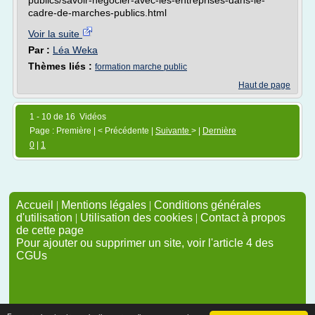
publics/savoir-negocier-avec-les-entreprises-dans-le-
cadre-de-marches-publics.html
Voir la suite
Par :
Léa Weka
Thèmes liés :
formation marche public
Haut de page
1 - 10 de 16 Vidéos
Page : Première | < Précédente |
Suivante
> |
Dernière
0
|
1
Accueil
|
Mentions légales
|
Conditions générales
d'utilisation
|
Utilisation des cookies
|
Contact à propos
de cette page
Pour ajouter ou supprimer un site, voir l'article 4 des
CGUs