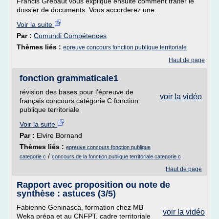
Francis Grébaut vous explique ensuite comment traiter le
dossier de documents. Vous accorderez une...
Voir la suite
Par :
Comundi Compétences
Thèmes liés :
epreuve concours fonction publique territoriale
Haut de page
fonction grammaticale1
révision des bases pour l'épreuve de
voir la vidéo
français concours catégorie C fonction
publique territoriale
Voir la suite
Par :
Elvire Bornand
Thèmes liés :
epreuve concours fonction publique
/
categorie c
concours de la fonction publique territoriale categorie c
Haut de page
Rapport avec proposition ou note de
synthèse : astuces (3/5)
Fabienne Geninasca, formation chez MB
voir la vidéo
Weka prépa et au CNFPT, cadre territoriale