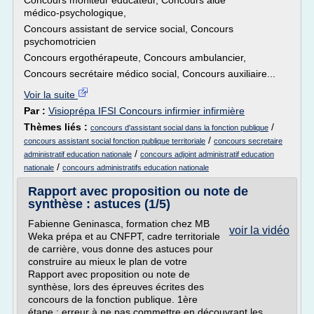
Concours moniteur éducateur, Concours aide
médico-psychologique,
Concours assistant de service social, Concours
psychomotricien
Concours ergothérapeute, Concours ambulancier,
Concours secrétaire médico social, Concours auxiliaire...
Voir la suite
Par :
Visioprépa IFSI Concours infirmier infirmière
Thèmes liés :
/
concours d'assistant social dans la fonction publique
/
concours assistant social fonction publique territoriale
concours secretaire
/
administratif education nationale
concours adjoint administratif education
/
nationale
concours administratifs education nationale
Rapport avec proposition ou note de
synthèse : astuces (1/5)
Fabienne Geninasca, formation chez MB
voir la vidéo
Weka prépa et au CNFPT, cadre territoriale
de carrière, vous donne des astuces pour
construire au mieux le plan de votre
Rapport avec proposition ou note de
synthèse, lors des épreuves écrites des
concours de la fonction publique. 1ère
étape : erreur à ne pas commettre en découvrant les