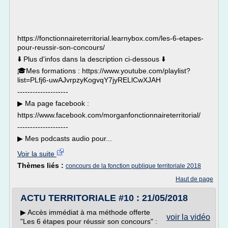
https://fonctionnaireterritorial.learnybox.com/les-6-etapes-
pour-reussir-son-concours/
⬇️ Plus d'infos dans la description ci-dessous ⬇️
🎓Mes formations : https://www.youtube.com/playlist?
list=PLfj6-uwAJvrpzyKogvqY7jyRELlCwXJAH
--------------------
▶︎ Ma page facebook :
https://www.facebook.com/morganfonctionnaireterritorial/
--------------------
▶︎ Mes podcasts audio pour...
Voir la suite
Thèmes liés :
concours de la fonction publique territoriale 2018
Haut de page
ACTU TERRITORIALE #10 : 21/05/2018
▶︎ Accès immédiat à ma méthode offerte
voir la vidéo
"Les 6 étapes pour réussir son concours" :