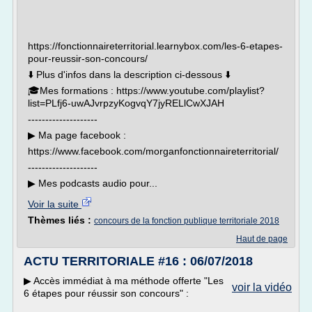
https://fonctionnaireterritorial.learnybox.com/les-6-etapes-
pour-reussir-son-concours/
⬇️ Plus d'infos dans la description ci-dessous ⬇️
🎓Mes formations : https://www.youtube.com/playlist?
list=PLfj6-uwAJvrpzyKogvqY7jyRELlCwXJAH
--------------------
▶︎ Ma page facebook :
https://www.facebook.com/morganfonctionnaireterritorial/
--------------------
▶︎ Mes podcasts audio pour...
Voir la suite
Thèmes liés :
concours de la fonction publique territoriale 2018
Haut de page
ACTU TERRITORIALE #16 : 06/07/2018
▶︎ Accès immédiat à ma méthode offerte "Les
voir la vidéo
6 étapes pour réussir son concours" :