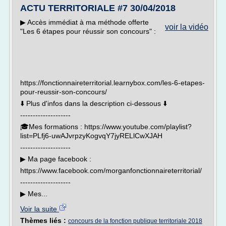
ACTU TERRITORIALE #7 30/04/2018
▶︎ Accès immédiat à ma méthode offerte
voir la vidéo
"Les 6 étapes pour réussir son concours" :
https://fonctionnaireterritorial.learnybox.com/les-6-etapes-
pour-reussir-son-concours/
⬇️ Plus d'infos dans la description ci-dessous ⬇️
--------------------
🎓Mes formations : https://www.youtube.com/playlist?
list=PLfj6-uwAJvrpzyKogvqY7jyRELlCwXJAH
--------------------
▶︎ Ma page facebook :
https://www.facebook.com/morganfonctionnaireterritorial/
--------------------
▶︎ Mes...
Voir la suite
Thèmes liés :
concours de la fonction publique territoriale 2018