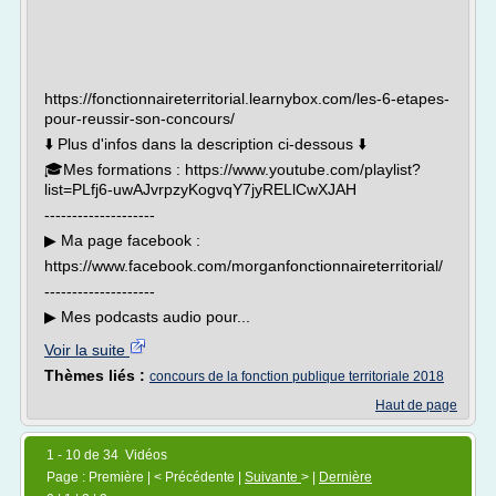
https://fonctionnaireterritorial.learnybox.com/les-6-etapes-
pour-reussir-son-concours/
⬇️ Plus d'infos dans la description ci-dessous ⬇️
🎓Mes formations : https://www.youtube.com/playlist?
list=PLfj6-uwAJvrpzyKogvqY7jyRELlCwXJAH
--------------------
▶︎ Ma page facebook :
https://www.facebook.com/morganfonctionnaireterritorial/
--------------------
▶︎ Mes podcasts audio pour...
Voir la suite
Thèmes liés :
concours de la fonction publique territoriale 2018
Haut de page
1 - 10 de 34 Vidéos
Page : Première | < Précédente |
Suivante
> |
Dernière