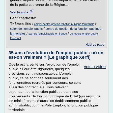
général adjoint du Centre Interdépartemental de Gestion
de la petite couronne de la Région...
Voir la suite
Par :
chartrestw
Thèmes liés :
/
emploi centre gestion fonction publique territoriale
/
salon de l emploi public
centre de gestion de la fonction publique
/
/
territoriales
part de l'emploi public en france
concours emploi public
territorial
Haut de page
35 ans d'évolution de l'emploi public : où en
est-on vraiment ? [Le graphique Xerfi]
Quelle est la vérité sur l’évolution de l’emploi
voir la vidéo
public ? Pour être rigoureux, quelques
précisions sont indispensables. L’emploi
public, ce ne sont pas seulement des
fonctionnaires recrutés par concours, ce sont
aussi des contractuels. Tous relèvent
cependant de la fonction publique dans ses
trois versants : la fonction publique de l’Etat (qui regroupe
les ministères mais aussi les établissements publics
administratifs, comme Pôle Emploi), la fonction publique
territoriale...