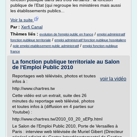
publique de l’Etat (qui regroupe les ministères mais aussi
les établissements publics...
Voir la suite
Par :
Xerfi Canal
Thèmes liés :
/
evolution de l'emploi public en france
emploi administratif
/
fonction publique territoriale
emploi administratif fonction publique hospitaliere
/
/
pole emploi etablissement public administratif
emploi fonction publique
france
La fonction publique territoriale au Salon
de l'Emploi Public 2010
Reportages web télévisés, photos et toutes
voir la vidéo
infos à :
http://www.chartres.tw
Cette vidéo est un extrait, suite des 26
minutes du reportage web télévisé, photos
et toutes infos à (diffusion en 4 parties sur
Youtube) :
http://www.chartres.tw/2010_03_20_sEPp.html
Le Salon de l'Emploi Public 2010, Porte de Versailles à
Paris : interview web télévisée de Muriel Gibert (Directeur