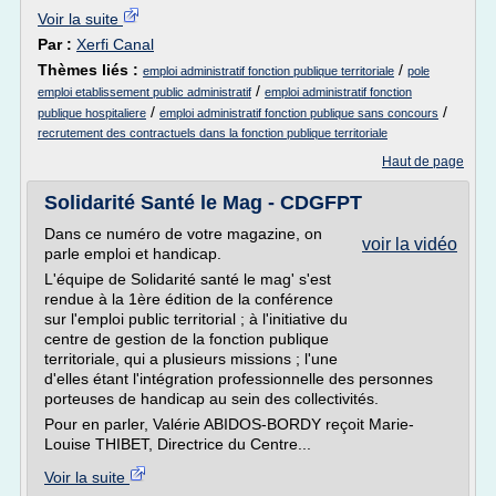
Voir la suite
Par :
Xerfi Canal
Thèmes liés :
/
emploi administratif fonction publique territoriale
pole
/
emploi etablissement public administratif
emploi administratif fonction
/
/
publique hospitaliere
emploi administratif fonction publique sans concours
recrutement des contractuels dans la fonction publique territoriale
Haut de page
Solidarité Santé le Mag - CDGFPT
Dans ce numéro de votre magazine, on
voir la vidéo
parle emploi et handicap.
L'équipe de Solidarité santé le mag' s'est
rendue à la 1ère édition de la conférence
sur l'emploi public territorial ; à l'initiative du
centre de gestion de la fonction publique
territoriale, qui a plusieurs missions ; l'une
d'elles étant l'intégration professionnelle des personnes
porteuses de handicap au sein des collectivités.
Pour en parler, Valérie ABIDOS-BORDY reçoit Marie-
Louise THIBET, Directrice du Centre...
Voir la suite