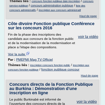
Thèmes liés :
/
concours fonction publique date inscription
concours
/
/
concours administration publique
service publique
liste des
/
concours administratifs
inscription aux concours administratif
Haut de page
Côte dIvoire Fonction publique Conférence
sur les concours 2016
Fin de la phase des inscriptions des
voir la vidéo
candidats aux concours de la fonction public
et de la modernisation de la modernisation et
place a l’étape des compositions.
Voir la suite
Par :
PMEPMI Mag TV Officiel
Thèmes liés :
/
inscription concours fonction public
inscription aux
/
fonction publique concour
concours fonction publique
Haut de page
Concours directs de la Fonction Publique
au Burkina : Démonstration d'une
inscription en ligne
Le public Burkinabè est informé de
voir la vidéo
l’ouverture des concours directs de la