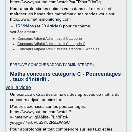
https://www.youtube.com/watch?v=FiXhyrOJnOg
Pour approfondir les notions vues dans cet exercice et
maîtriser les bases des mathématiques rendez vous sur
http://www.mathsmonitoring.com
→
15 Vidéos
(et
29 Articles
) pour ce thème
Voir également
:
Concours Adjoint Administratif Categorie
Concours Adjoint Administratif Categorie C
Concours Adjoint Administratif Categorie C Annales
EPREUVE CONCOURS ADJOINT ADMINISTRATIF »
Maths concours catégorie C - Pourcentages
, taux d’intérêt .
voir la vidéo
Un exercice extrait des annales des épreuves de maths du
concours adjoint administratif .
D'autres exercices sur les pourcentages:
https://www.youtube.com/watch?
v=hafervnwHqM&list=PLh8Fz4-
yqqrjyr77erbP5aSK52RdZWiGC
Pour approfondir et tout comprendre sur les taux et les