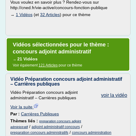
Vous voulez en savoir plus ? Rendez-vous sur
http://cned.fr/vie-active/concours-fonction-publique
→
1 Vidéos
(et
32 Articles
) pour ce thème
Vidéos sélectionnées pour le thème :
concours adjoint administratif
21 Vidéos
→
Voir également
121 Articles
pour ce thème
Vidéo Préparation concours adjoint administratif
– Carrières publiques
Vidéo Préparation concours adjoint
voir la vidéo
administratif – Carrières publiques
Voir la suite
Par :
Carrières Publiques
Thèmes liés :
preparation concours adjoint
/
/
adjoint administratif concours
administratif
/
preparation concours administratifs
concours administration