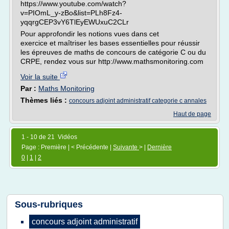
https://www.youtube.com/watch?
v=PIOmL_y-zBo&list=PLh8Fz4-
yqqrgCEP3vY6TlEyEWUxuC2CLr
Pour approfondir les notions vues dans cet
exercice et maîtriser les bases essentielles pour réussir
les épreuves de maths de concours de catégorie C ou du
CRPE, rendez vous sur http://www.mathsmonitoring.com
Voir la suite
Par :
Maths Monitoring
Thèmes liés :
concours adjoint administratif categorie c annales
Haut de page
1 - 10 de 21 Vidéos
Page : Première | < Précédente |
Suivante
> |
Dernière
0
|
1
|
2
Sous-rubriques
concours adjoint administratif