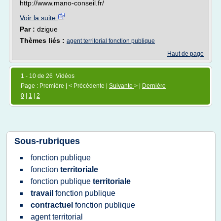
http://www.mano-conseil.fr/
Voir la suite
Par :
dzigue
Thèmes liés :
agent territorial fonction publique
Haut de page
1 - 10 de 26 Vidéos
Page : Première | < Précédente |
Suivante
> |
Dernière
0
|
1
|
2
Sous-rubriques
fonction publique
fonction
territoriale
fonction publique
territoriale
travail
fonction publique
contractuel
fonction publique
agent territorial