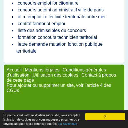
concours emploi fonctionnaire
concours adjoint administratif ville de paris
offre emploi collectivite territoriale outre mer
contrat territorial emploi
liste des admissibles du concours
formation concours technicien territorial
lettre demande mutation fonction publique
territoriale
Accueil
|
Mentions légales
|
Conditions générales
d'utilisation
|
Utilisation des cookies
|
Contact à propos
de cette page
Pour ajouter ou supprimer un site, voir l'article 4 des
CGUs
En poursuivant votre navigation sur ce site, vous acceptez
X
l'utilisation de cookies pour vous proposer des contenus et
services adaptés à vos centres d'intérêts.
En savoir plus