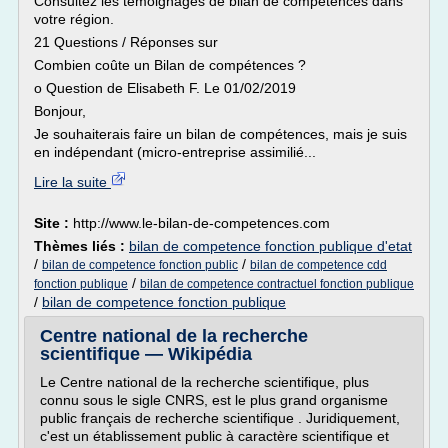
Consultez les témoignages de bilan de compétences dans
votre région.
21 Questions / Réponses sur
Combien coûte un Bilan de compétences ?
o Question de Elisabeth F. Le 01/02/2019
Bonjour,
Je souhaiterais faire un bilan de compétences, mais je suis
en indépendant (micro-entreprise assimilié...
Lire la suite
Site :
http://www.le-bilan-de-competences.com
Thèmes liés :
bilan de competence fonction publique d'etat
/
/
bilan de competence fonction public
bilan de competence cdd
/
fonction publique
bilan de competence contractuel fonction publique
/
bilan de competence fonction publique
Centre national de la recherche
scientifique — Wikipédia
Le Centre national de la recherche scientifique, plus
connu sous le sigle CNRS, est le plus grand organisme
public français de recherche scientifique . Juridiquement,
c'est un établissement public à caractère scientifique et