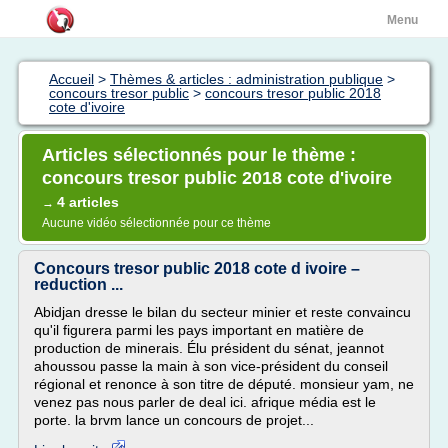
Menu
Accueil
>
Thèmes & articles : administration publique
>
concours tresor public
>
concours tresor public 2018
cote d'ivoire
Articles sélectionnés pour le thème :
concours tresor public 2018 cote d'ivoire
4 articles
→
Aucune vidéo sélectionnée pour ce thème
Concours tresor public 2018 cote d ivoire –
reduction ...
Abidjan dresse le bilan du secteur minier et reste convaincu
qu'il figurera parmi les pays important en matière de
production de minerais. Élu président du sénat, jeannot
ahoussou passe la main à son vice-président du conseil
régional et renonce à son titre de député. monsieur yam, ne
venez pas nous parler de deal ici. afrique média est le
porte. la brvm lance un concours de projet...