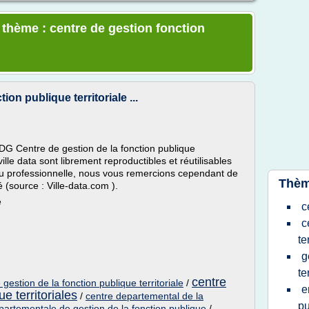
 thème : centre de gestion fonction
on publique territoriale ...
 Centre de gestion de la fonction publique
ille data sont librement reproductibles et réutilisables
 ou professionnelle, nous vous remercions cependant de
Thèm
té (source : Ville-data.com ).
e
c
c
te
g
te
centre
estion de la fonction publique territoriale
/
e
e territoriales
/
centre departemental de la
pu
partementale de gestion de la fonction publique
/