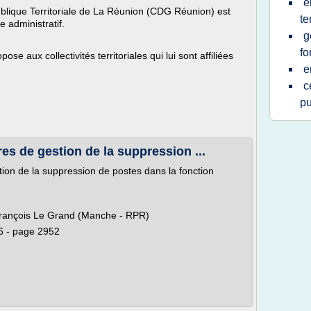
e
blique Territoriale de La Réunion (CDG Réunion) est
te
e administratif.
g
fo
e aux collectivités territoriales qui lui sont affiliées
e
c
pu
s de gestion de la suppression ...
ion de la suppression de postes dans la fonction
François Le Grand (Manche - RPR)
6 - page 2952