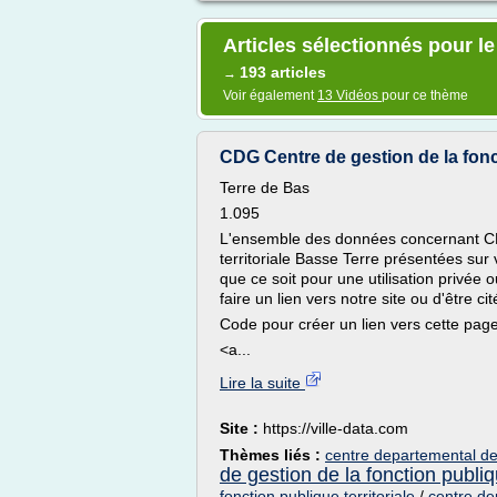
Articles sélectionnés pour le
193 articles
→
Voir également
13 Vidéos
pour ce thème
CDG Centre de gestion de la foncti
Terre de Bas
1.095
L'ensemble des données concernant CDG
territoriale Basse Terre présentées sur v
que ce soit pour une utilisation privée
faire un lien vers notre site ou d'être ci
Code pour créer un lien vers cette pag
<a...
Lire la suite
Site :
https://ville-data.com
Thèmes liés :
centre departemental de g
de gestion de la fonction publiqu
fonction publique territoriale
/
centre de