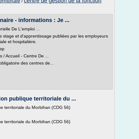
centre de gestion de la fonction
rritoriale
/
ire - informations : Je ...
ielle De L'emploi ...
de stage et d'apprentissage publiées par les employeurs
iale et hospitalière.
iep
/ Accueil - Centre De ...
bligatoire des centres de...
on publique territoriale du ...
ue territoriale du Morbihan (CDG 56)
ue territoriale du Morbihan (CDG 56)