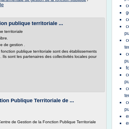
le
c
g
c
on publique territoriale ...
c
e territoriale
pu
ibre.
c
e de gestion .
te
fonction publique territoriale sont des établissements
c
. Ils sont les partenaires des collectivités locales pour
pu
f
c
pu
c
te
on Publique Territoriale de ...
c
pu
e
Centre de Gestion de la Fonction Publique Territoriale
e