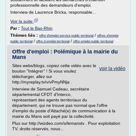
professionnelle des demandeurs d'emploi.
Interview de Laurence Bricka, responsable...
Voir la suite
Par :
Tout le Bas-Rhin
Thèmes liés :
/
offre d'emploi service public territorial
offres d'emploi
/
/
public territorial
offre d emploi territorial
offre emploi public territorial
Offre d'emploi : Polémique à la mairie du
Mans
Sites webs/blogs, copiez cette vidéo avec le
voir la vidéo
bouton "Intégrer" ! Si vous voulez
télécharger, allez sur
http://myreplay.tv/v/vPmyNNja .
Interview de Samuel Cadeau, secrétaire
sépartemental CFDT d'Interco,
représentant des agents territoriaux du
département, qui ne trouve pas normal que l'offre
d'emploi du poste d'Attaché(e) de communication à la
mairie du Mans soit payé par la collectivité.
Plus sur http://wizdeo.com/s/lemanstv . Pour exploitation
TV, droits réservés, nous...