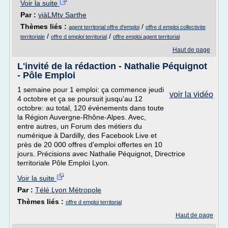
Voir la suite
Par :
viàLMtv Sarthe
Thèmes liés :
/
agent territorial offre d'emploi
offre d emploi collectivite
/
/
territoriale
offre d emploi territorial
offre emploi agent territorial
Haut de page
L'invité de la rédaction - Nathalie Péquignot
- Pôle Emploi
1 semaine pour 1 emploi: ça commence jeudi
voir la vidéo
4 octobre et ça se poursuit jusqu'au 12
octobre: au total, 120 événements dans toute
la Région Auvergne-Rhône-Alpes. Avec,
entre autres, un Forum des métiers du
numérique à Dardilly, des Facebook Live et
près de 20 000 offres d'emploi offertes en 10
jours. Précisions avec Nathalie Péquignot, Directrice
territoriale Pôle Emploi Lyon.
Voir la suite
Par :
Télé Lyon Métropole
Thèmes liés :
offre d emploi territorial
Haut de page