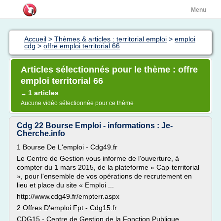
Menu
Accueil
>
Thèmes & articles : territorial emploi
>
emploi
cdg
>
offre emploi territorial 66
Articles sélectionnés pour le thème : offre
emploi territorial 66
1 articles
→
Aucune vidéo sélectionnée pour ce thème
Cdg 22 Bourse Emploi - informations : Je-
Cherche.info
1 Bourse De L'emploi - Cdg49.fr
Le Centre de Gestion vous informe de l'ouverture, à
compter du 1 mars 2015, de la plateforme « Cap-territorial
», pour l'ensemble de vos opérations de recrutement en
lieu et place du site « Emploi ...
http://www.cdg49.fr/empterr.aspx
2 Offres D'emploi Fpt - Cdg15.fr
CDG15 - Centre de Gestion de la Fonction Publique