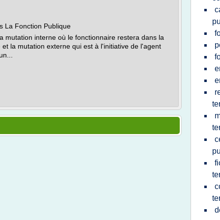
c
pu
 La Fonction Publique
f
a mutation interne où le fonctionnaire restera dans la
p
t la mutation externe qui est à l'initiative de l'agent
un...
f
e
e
r
te
m
te
c
pu
f
te
c
te
d