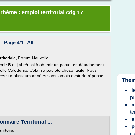
 thème : emploi territorial cdg 17
 Page 4/1 : All ...
itoriale, Forum Nouvelle ...
gorie B et j'ai réussi à obtenir un poste, en détachement
elle Calédonie. Cela n'a pas été chose facile. Nous
es sur plusieurs années sans jamais avoir de réponse
Thèm
l
pu
m
te
e
naire Territorial ...
p
ritorial
c