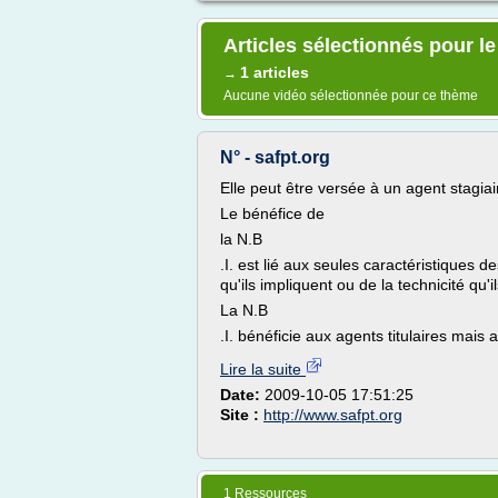
Articles sélectionnés pour le
1 articles
→
Aucune vidéo sélectionnée pour ce thème
N° - safpt.org
Elle peut être versée à un agent stagiai
Le bénéfice de
la N.B
.I. est lié aux seules caractéristiques 
qu'ils impliquent ou de la technicité qu'i
La N.B
.I. bénéficie aux agents titulaires mais 
Lire la suite
Date:
2009-10-05 17:51:25
Site :
http://www.safpt.org
1 Ressources