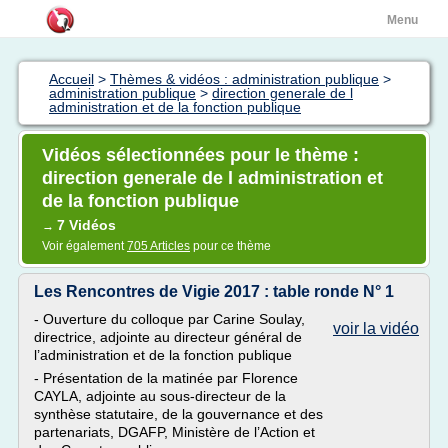
Menu
Accueil
>
Thèmes & vidéos : administration publique
>
administration publique
>
direction generale de l
administration et de la fonction publique
Vidéos sélectionnées pour le thème :
direction generale de l administration et
de la fonction publique
7 Vidéos
→
Voir également
705 Articles
pour ce thème
Les Rencontres de Vigie 2017 : table ronde N° 1
- Ouverture du colloque par Carine Soulay,
voir la vidéo
directrice, adjointe au directeur général de
l’administration et de la fonction publique
- Présentation de la matinée par Florence
CAYLA, adjointe au sous‐directeur de la
synthèse statutaire, de la gouvernance et des
partenariats, DGAFP, Ministère de l’Action et