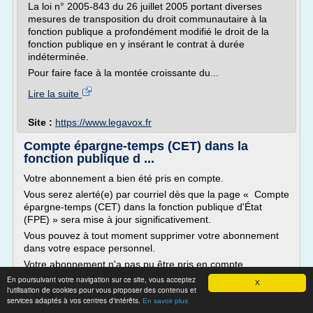
La loi n° 2005-843 du 26 juillet 2005 portant diverses
mesures de transposition du droit communautaire à la
fonction publique a profondément modifié le droit de la
fonction publique en y insérant le contrat à durée
indéterminée.
Pour faire face à la montée croissante du...
Lire la suite
Site :
https://www.legavox.fr
Compte épargne-temps (CET) dans la
fonction publique d ...
Votre abonnement a bien été pris en compte.
Vous serez alerté(e) par courriel dès que la page « Compte
épargne-temps (CET) dans la fonction publique d'État
(FPE) » sera mise à jour significativement.
Vous pouvez à tout moment supprimer votre abonnement
dans votre espace personnel.
Votre abonnement n'a pas pu être pris en compte.
En poursuivant votre navigation sur ce site, vous acceptez
Vous devez vous connecter à votre espace personnel...
X
l'utilisation de cookies pour vous proposer des contenus et
services adaptés à vos centres d'intérêts.
Lire la suite
En savoir plus